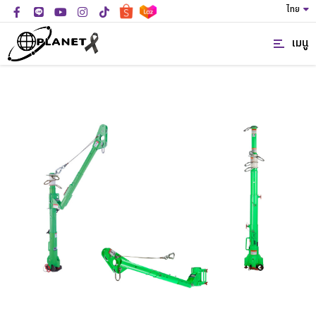
ไทย
เมนู