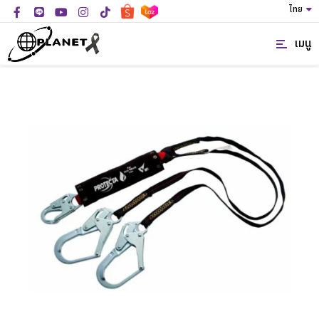
ไทย
เมนู