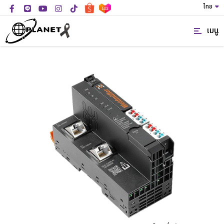
ไทย
เมนู