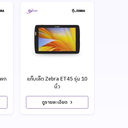
์พก
แท็บเล็ต Zebra ET45 รุ่น 10
แท็บเล็ต
นิ้ว
ดูรายละเอียด
ดู