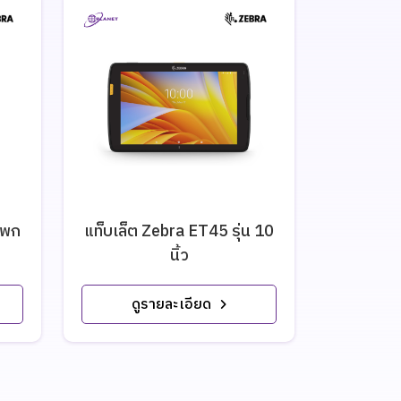
์พก
แท็บเล็ต Zebra ET45 รุ่น 10
แท็บเล็ต
นิ้ว
ดูรายละเอียด
ดู