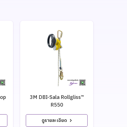
oop
3M DBI-Sala Rollgliss™
Self-Re
R550
(SR
ดูรายละเอียด
ดู