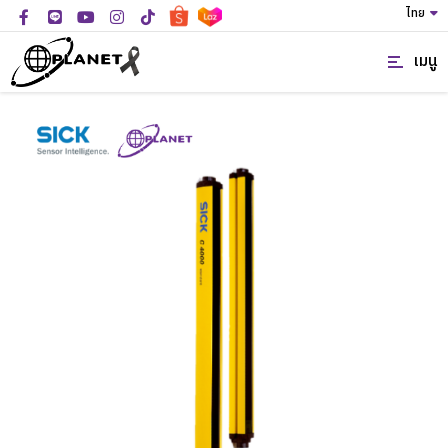
ไทย
เมนู