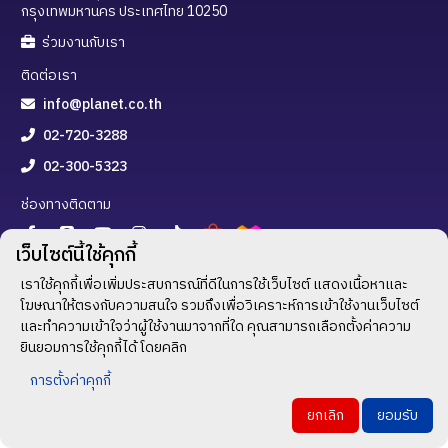
กรุงเทพมหานคร ประเทศไทย 10250
ร่วมงานกับเรา
ติดต่อเรา
info@planet.co.th
02-720-3288
02-300-5323
ช่องทางติดตาม
เว็บไซต์นี้ใช้คุกกี้
เราใช้คุกกี้เพื่อเพิ่มประสบการณ์ที่ดีในการใช้เว็บไซต์ แสดงเนื้อหาและ
นโยบายความเป็นส่วนตัว
/
เงื่อนไขการใช้บริการ
โฆษณาให้ตรงกับความสนใจ รวมถึงเพื่อวิเคราะห์การเข้าใช้งานเว็บไซต์
และทำความเข้าใจว่าผู้ใช้งานมาจากที่ใด คุณสามารถเลือกตั้งค่าความ
All rights reserved © 2023 PLANET T AND S CO., LTD.
ยินยอมการใช้คุกกี้ได้ โดยคลิก
การตั้งค่าคุกกี้
ยกเลิก
ยอมรับ