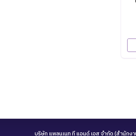
Reeman
VRi
Panasonic
WorneR
Zebra
Midori
Planet T and S
บริษัท แพลนเนท ที แอนด์ เอส จำกัด (สำนักงา