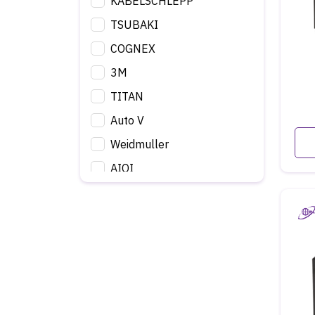
KABELSCHLEPP
TSUBAKI
COGNEX
3M
TITAN
Auto V
Weidmuller
AIOI
BlueBotics
Hikvision
Hikrobot
IDEC
TOKYO SENSOR
More