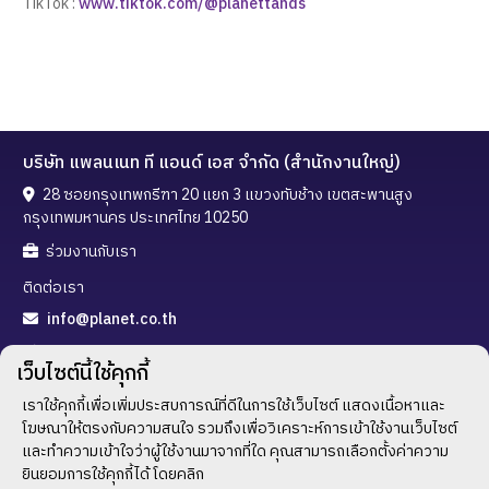
TikTok :
www.tiktok.com/@planettands
บริษัท แพลนเนท ที แอนด์ เอส จำกัด (สำนักงานใหญ่)
28 ซอยกรุงเทพกรีฑา 20 แยก 3 แขวงทับช้าง เขตสะพานสูง
กรุงเทพมหานคร ประเทศไทย 10250
ร่วมงานกับเรา
ติดต่อเรา
info@planet.co.th
02-720-3288
เว็บไซต์นี้ใช้คุกกี้
02-300-5323
เราใช้คุกกี้เพื่อเพิ่มประสบการณ์ที่ดีในการใช้เว็บไซต์ แสดงเนื้อหาและ
โฆษณาให้ตรงกับความสนใจ รวมถึงเพื่อวิเคราะห์การเข้าใช้งานเว็บไซต์
ช่องทางติดตาม
และทำความเข้าใจว่าผู้ใช้งานมาจากที่ใด คุณสามารถเลือกตั้งค่าความ
ยินยอมการใช้คุกกี้ได้ โดยคลิก