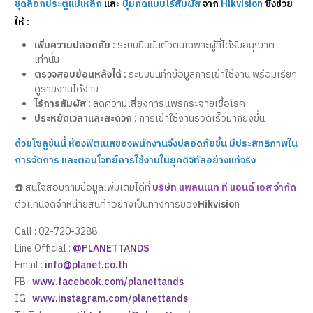
ชุดล็อกประตูแม่เหล็ก
และ
ปุ่มกดแบบไร้สัมผัส
จาก
Hikvision
ซึ่งช่วย
ให้ :
เพิ่มความปลอดภัย :
ระบบยืนยันตัวตนเฉพาะผู้ที่ได้รับอนุญาต
เท่านั้น
ตรวจสอบย้อนหลังได้ :
ระบบบันทึกข้อมูลการเข้าใช้งาน พร้อมเรียก
ดูรายงานได้ง่าย
ไร้การสัมผัส :
ลดความเสี่ยงการแพร่กระจายเชื้อโรค
ประหยัดเวลาและสะดวก :
การเข้าใช้งานรวดเร็วมากยิ่งขึ้น
ด้วยโซลูชันนี้ ห้องฟิตเนสของพนักงานจึงปลอดภัยขึ้น มีประสิทธิภาพใน
การจัดการ และตอบโจทย์การใช้งานในยุคดิจิทัลอย่างแท้จริง
☎️ สนใจสอบถามข้อมูลเพิ่มเติมได้ที่
บริษัท แพลนเนท ที แอนด์ เอส จำกัด
ตัวแทนจัดจำหน่ายสินค้าอย่างเป็นทางการของ
Hikvision
Call : 02-720-3288
Line Official :
@PLANETTANDS
Email :
info@planet.co.th
FB :
www.facebook.com/planettands
IG :
www.instagram.com/planettands