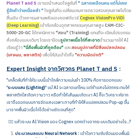
Planet T and S
เราขอนำเสนอโซลูชันที่
" ฉลาดเหมือนคน แต่ไม่เคย
รู้จักคำว่าเหนื่อยล้า "
โซลูชันที่จะเปลี่ยนเกมการตรวจสอบคุณภาพไปโดย
สิ้นเชิง ด้วยการผสานพลังของซอฟต์แวร์
Cognex VisionPro ViDi
(Deep Learning)
เข้ากับกล้องอุตสาหกรรมคุณภาพสูง
CAM-CIC-
5000-20-GC
ใช้เทคนิคการ
"สอน" (Training)
แทนที่จะเขียนโปรแกรม
สั่งกล้องแบบเดิมๆ โดยเราป้อน
รูปภาพเนื้อไก่ที่สะอาด
จำนวนมากให้ AI
เรียนรู้ว่า
"นี่คือพื้นผิวที่ถูกต้อง"
และ
สอนรูปภาพที่มีสิ่งแปลกปลอม
(เศษผม, พลาสติก)
เพื่อให้มันเข้าใจถึง
"ความผิดปกติ"
Expert Insight จากวิศวกร Planet T and S
:
"เคล็ดลับที่ทำให้ระบบนี้เข้าใกล้ความแม่นยำ 100% คือการออกแบบ
'ระบบแสง (Lighting)'
แม้ AI จะฉลาดแค่ไหน แต่ถ้าแสงไม่ตกกระทบให้
พลาสติกใสเกิดความวาว หรือทำให้เส้นผมเกิดเงา AI ก็จะวิเคราะห์ยาก
เราจึงออกแบบการจัดแสงเฉพาะทางที่ทำให้สิ่งแปลกปลอม Pop-up ขึ้น
มาจากพื้นผิวเนื้อไก่ได้อย่างชัดเจนที่สุด"
👉🏻 แล้วระบบ AI Vision ของ Cognex แตกต่างจากระบบเดิมอย่างไร...?
ประมวลผลแบบ Neural Network :
เข้าใจความซับซ้อนของพื้นผิ