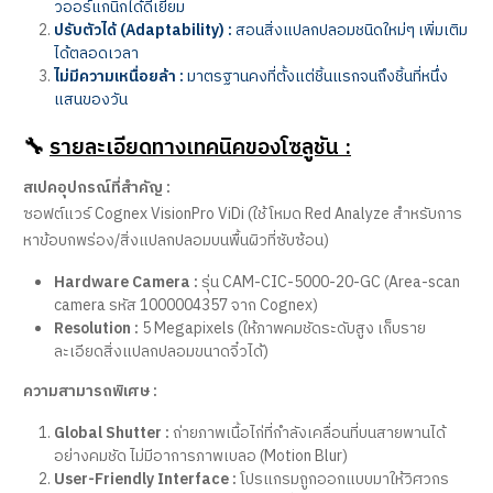
วออร์แกนิกได้ดีเยี่ยม
ปรับตัวได้ (Adaptability) :
สอนสิ่งแปลกปลอมชนิดใหม่ๆ เพิ่มเติม
ได้ตลอดเวลา
ไม่มีความเหนื่อยล้า :
มาตรฐานคงที่ตั้งแต่ชิ้นแรกจนถึงชิ้นที่หนึ่ง
แสนของวัน
🔧
รายละเอียดทางเทคนิคของโซลูชัน :
สเปคอุปกรณ์ที่สำคัญ :
ซอฟต์แวร์ Cognex VisionPro ViDi (ใช้โหมด Red Analyze สำหรับการ
หาข้อบกพร่อง/สิ่งแปลกปลอมบนพื้นผิวที่ซับซ้อน)
Hardware Camera :
รุ่น CAM-CIC-5000-20-GC (Area-scan
camera รหัส 1000004357 จาก Cognex)
Resolution :
5 Megapixels (ให้ภาพคมชัดระดับสูง เก็บราย
ละเอียดสิ่งแปลกปลอมขนาดจิ๋วได้)
ความสามารถพิเศษ :
Global Shutter :
ถ่ายภาพเนื้อไก่ที่กำลังเคลื่อนที่บนสายพานได้
อย่างคมชัด ไม่มีอาการภาพเบลอ (Motion Blur)
User-Friendly Interface :
โปรแกรมถูกออกแบบมาให้วิศวกร