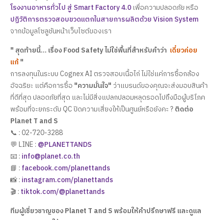
โรงงานอาหารทั่วไป สู่ Smart Factory 4.0
เพื่อความปลอดภัย หรือ
ปฏิวัติการตรวจสอบขวดแตกในสายการผลิตด้วย Vision System
จากข้อมูลโซลูชันหน้าเว็บไซต์ของเรา
" สุดท้ายนี้... เรื่อง Food Safety ไม่ใช่พื้นที่สำหรับคำว่า
เดี๋ยวค่อย
แก้
"
การลงทุนในระบบ Cognex AI ตรวจสอบเนื้อไก่ ไม่ใช่แค่การซื้อกล้อง
อัจฉริยะ แต่คือการซื้อ
"ความมั่นใจ"
ว่าแบรนด์ของคุณจะส่งมอบสินค้า
ที่ดีที่สุด ปลอดภัยที่สุด และไม่มีสิ่งแปลกปลอมหลุดรอดไปถึงมือผู้บริโภค
พร้อมที่จะยกระดับ QC ปิดความเสี่ยงให้เป็นศูนย์หรือยังคะ ?
ติดต่อ
Planet T and S
📞 : 02-720-3288
💬 LINE :
@PLANETTANDS
📧 :
info@planet.co.th
📘 :
facebook.com/planettands
📸 :
instagram.com/planettands
🎬 :
tiktok.com/@planettands
ทีมผู้เชี่ยวชาญของ Planet T and S พร้อมให้คำปรึกษาฟรี และดูแล