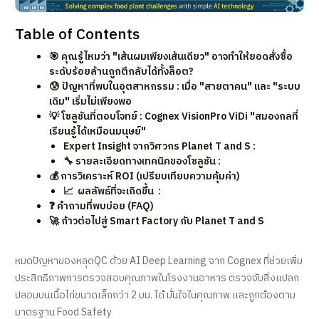
Table of Contents
🎯 คุณรู้ไหมว่า "เส้นผมเพียงเส้นเดียว" อาจทำให้ยอดสั่งซื้อ
ระดับร้อยล้านถูกตีกลับได้ทั้งล็อต?
😰 ปัญหาที่พบในอุตสาหกรรม : เมื่อ "สายตาคน" และ "ระบบ
เดิม" เริ่มไม่เพียงพอ
💡 โซลูชันที่ตอบโจทย์ : Cognex VisionPro ViDi "สมองกลที่
เรียนรู้ได้เหมือนมนุษย์"
Expert Insight จากวิศวกร Planet T and S :
🔧 รายละเอียดทางเทคนิคของโซลูชัน :
💰 การวิเคราะห์ ROI (เปรียบเทียบความคุ้มค่า)
📈 ผลลัพธ์ที่จะเกิดขึ้น :
❓ คำถามที่พบบ่อย (FAQ)
🚀 ก้าวต่อไปสู่ Smart Factory กับ Planet T and S
หมดปัญหาของหลุดQC ด้วย AI Deep Learning จาก Cognex ที่ช่วยเพิ่ม
ประสิทธิภาพการตรวจสอบคุณภาพในโรงงานอาหาร ตรวจจับสิ่งแปลก
ปลอมบนเนื้อไก่ขนาดเล็กกว่า 2 มม. ได้ มั่นใจในคุณภาพ และถูกต้องตาม
มาตรฐาน Food Safety