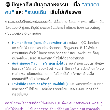
😰 ปัญหาที่พบในอุตสาหกรรม : เมื่อ
"สายตา
คน"
และ
"ระบบเดิม"
เริ่มไม่เพียงพอ
การตรวจจับสิ่งแปลกปลอมบนเนื้อไก่นั้นปราบเซียนมาก เพราะเนื้อไก่เป็น
วัสดุแบบ Organic ที่รูปร่างแต่ละชิ้นไม่เคยซ้ำกันเลย โรงงานส่วนใหญ่
ต้องเจอกับ 3 ปัญหาหลักๆ
Human Error (ความล้าของพนักงาน) :
พนักงาน QC ต้องจ้อง
มองเนื้อไก่บนสายพานที่วิ่งด้วยความเร็วสูงวันละ 8-12 ชั่วโมง
ความเหนื่อยล้าทำให้เกิดอาการ
"ตาลาย"
และมองข้ามสิ่งเล็กๆ
อย่างเส้นผม หรือเศษพลาสติกใสไปได้อย่างง่ายดาย
ข้อจำกัดของ Machine Vision ทั่วไป :
ระบบ Vision แบบเก่า (Rule-
based) ที่ใช้การตีกรอบหรือกำหนดค่าพิกเซลสีตายตัว มักจะ
"สอบ
ตก"
เพราะมันแยกไม่ออกว่าเส้นริ้วๆ นั้นคือ
"ลายกล้ามเนื้อ
ธรรมชาติ"
หรือ
"เศษผม"
Invisible Enemies (ศัตรูที่มองไม่เห็น) :
เศษพลาสติกใส เศษยาง
หรือวัสดุที่ไม่ใช่โลหะ เครื่องตรวจจับโลหะหรือ X-ray บางครั้งก็
ตรวจไม่พบ
ลองนึกภาพโรงงานที่ต้องใช้พนักงาน QC ถึง 4 คนต่อสายพาน เพื่อรุมดู
เนื้อไก่ที่วิ่งผ่านหน้าไปอย่างรวดเร็ว แต่ก็ยังพบ Complaint จากลูกค้า