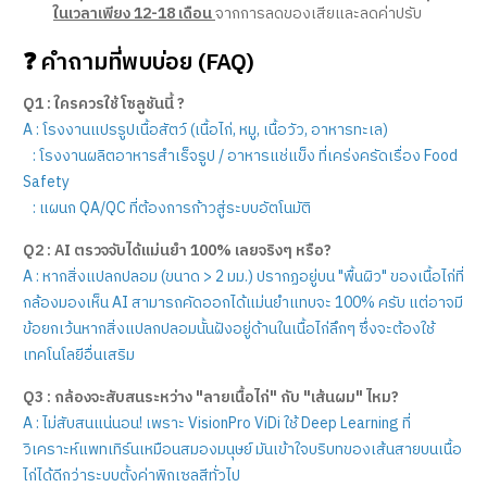
ในเวลาเพียง 12-18 เดือน
จากการลดของเสียและลดค่าปรับ
❓ คำถามที่พบบ่อย (FAQ)
Q1 : ใครควรใช้โซลูชันนี้ ?
A : โรงงานแปรรูปเนื้อสัตว์ (เนื้อไก่, หมู, เนื้อวัว, อาหารทะเล)
: โรงงานผลิตอาหารสำเร็จรูป / อาหารแช่แข็ง ที่เคร่งครัดเรื่อง Food
Safety
: แผนก QA/QC ที่ต้องการก้าวสู่ระบบอัตโนมัติ
Q2 : AI ตรวจจับได้แม่นยำ 100% เลยจริงๆ หรือ?
A : หากสิ่งแปลกปลอม (ขนาด > 2 มม.) ปรากฏอยู่บน "พื้นผิว" ของเนื้อไก่ที่
กล้องมองเห็น AI สามารถคัดออกได้แม่นยำแทบจะ 100% ครับ แต่อาจมี
ข้อยกเว้นหากสิ่งแปลกปลอมนั้นฝังอยู่ด้านในเนื้อไก่ลึกๆ ซึ่งจะต้องใช้
เทคโนโลยีอื่นเสริม
Q3 : กล้องจะสับสนระหว่าง "ลายเนื้อไก่" กับ "เส้นผม" ไหม?
A : ไม่สับสนแน่นอน! เพราะ VisionPro ViDi ใช้ Deep Learning ที่
วิเคราะห์แพทเทิร์นเหมือนสมองมนุษย์ มันเข้าใจบริบทของเส้นสายบนเนื้อ
ไก่ได้ดีกว่าระบบตั้งค่าพิกเซลสีทั่วไป