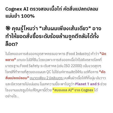
Cognex AI ตรวจสอบเนื้อไก่ คัดสิ่งแปลกปลอม
แม่นยำ 100%
🎯 คุณรู้ไหมว่า "เส้นผมเพียงเส้นเดียว" อาจ
ทำให้ยอดสั่งซื้อระดับร้อยล้านถูกตีกลับได้ทั้ง
ล็อต?
ในโลกของการส่งออกอุตสาหกรรมอาหาร (Food Industry) คำว่า
"ผิด
พลาด"
แทบจะไม่มีที่ยืน โดยเฉพาะการส่งออกเนื้อไก่ไปยังตลาดโลกที่
มาตรฐาน Food Safety ระดับสากล (เช่น ISO 22000) เข้มงวดสุดๆ
โจทย์ที่ท้าทายที่สุดของแผนก QC ไม่ใช่แค่การผลิตให้ทัน แต่คือการ
"คัด
สิ่งแปลกปลอม"
ขนาดเพียง 2 มิลลิเมตร
บนพื้นผิวเนื้อไก่ที่ทั้งนุ่ม มันวาว
และมีลวดลายไม่แน่นอน ในบทความนี้จะพาไปดูว่า
Planet T and S
ช่วย
โรงงานแปรรูปไก่แก้ปัญหานี้ด้วย
"สมองกล AI" จาก Cognex
ได้
อย่างไร...