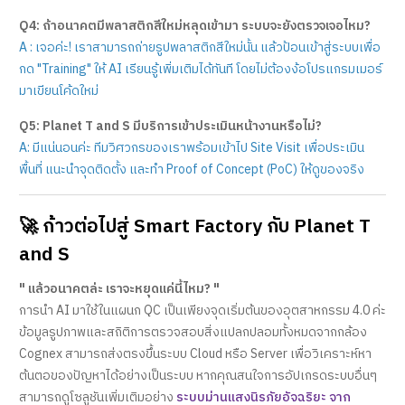
Q4: ถ้าอนาคตมีพลาสติกสีใหม่หลุดเข้ามา ระบบจะยังตรวจเจอไหม?
A : เจอค่ะ! เราสามารถถ่ายรูปพลาสติกสีใหม่นั้น แล้วป้อนเข้าสู่ระบบเพื่อ
กด "Training" ให้ AI เรียนรู้เพิ่มเติมได้ทันที โดยไม่ต้องง้อโปรแกรมเมอร์
มาเขียนโค้ดใหม่
Q5: Planet T and S มีบริการเข้าประเมินหน้างานหรือไม่?
A: มีแน่นอนค่ะ ทีมวิศวกรของเราพร้อมเข้าไป Site Visit เพื่อประเมิน
พื้นที่ แนะนำจุดติดตั้ง และทำ Proof of Concept (PoC) ให้ดูของจริง
🚀 ก้าวต่อไปสู่ Smart Factory กับ Planet T
and S
" แล้วอนาคตล่ะ เราจะหยุดแค่นี้ไหม? "
การนำ AI มาใช้ในแผนก QC เป็นเพียงจุดเริ่มต้นของอุตสาหกรรม 4.0 ค่ะ
ข้อมูลรูปภาพและสถิติการตรวจสอบสิ่งแปลกปลอมทั้งหมดจากกล้อง
Cognex สามารถส่งตรงขึ้นระบบ Cloud หรือ Server เพื่อวิเคราะห์หา
ต้นตอของปัญหาได้อย่างเป็นระบบ หากคุณสนใจการอัปเกรดระบบอื่นๆ
สามารถดูโซลูชันเพิ่มเติมอย่าง
ระบบม่านแสงนิรภัยอัจฉริยะ จาก