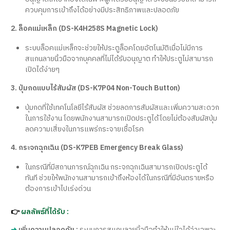
ควบคุมการเข้าถึงได้อย่างมีประสิทธิภาพและปลอดภัย
2. ล็อคแม่เหล็ก (DS-K4H258S Magnetic Lock)
ระบบล็อคแม่เหล็กจะช่วยให้ประตูล็อคโดยอัตโนมัติเมื่อไม่มีการ
สแกนลายนิ้วมือจากบุคคลที่ไม่ได้รับอนุญาต ทำให้ประตูไม่สามารถ
เปิดได้ง่ายๆ
3. ปุ่มกดแบบไร้สัมผัส (DS-K7P04 Non-Touch Button)
ปุ่มกดที่ใช้เทคโนโลยีไร้สัมผัส ช่วยลดการสัมผัสและเพิ่มความสะดวก
ในการใช้งาน โดยพนักงานสามารถเปิดประตูได้โดยไม่ต้องสัมผัสปุ่ม
ลดความเสี่ยงในการแพร่กระจายเชื้อโรค
4. กระจกฉุกเฉิน (DS-K7PEB Emergency Break Glass)
ในกรณีที่มีสถานการณ์ฉุกเฉิน กระจกฉุกเฉินสามารถเปิดประตูได้
ทันที ช่วยให้พนักงานสามารถเข้าถึงห้องได้ในกรณีที่มีอันตรายหรือ
ต้องการเข้าไปเร่งด่วน
👉
ผลลัพธ์ที่ได้รับ :
➜
เพิ่มความปลอดภัย :
ระบบการสแกนลายนิ้วมือทำให้แน่ใจได้ว่าเฉพาะ