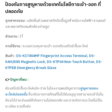
ป้องกันการสูญหายด้วยเทคโนโลยีการเข้า-ออก ที่
ปลอดภัย
อุตสาหกรรม :
ผลิตชิ้นส่วนพลาสติกฉีดขึ้นรูปสำหรับงานไฟฟ้า ยานยนต์
และพลาสติกเลนส์กล้องถ่ายรูป
ส่วนงาน :
IT
การใช้งาน :
ระบบควบคุมการเข้า-ออกห้องสโตร์เก็บอะไหล่
สินค้า :
DS-K1T804MF Fingerprint Access Terminal, DS-
K4H258S Magnetic Lock, DS-K7P04 Non-Touch Button, DS-
K7PEB Emergency Break Glass
👉
ปัญหาที่พบ :
ห้องสโตร์เก็บอะไหล่เบิก-จ่าย ในโรงงานพบปัญหาการ
สูญหายของ
อะไหล่บ่อยครั้ง
ซึ่งเกิดจากการที่คนที่ไม่ได้รับอนุญาตสามารถเข้าไปใน
ห้องได้ง่าย ส่งผลให้เกิดความไม่ปลอดภัย และการจัดการอะไหล่ไม่เป็น
ระเบียบ รวมถึงยัง