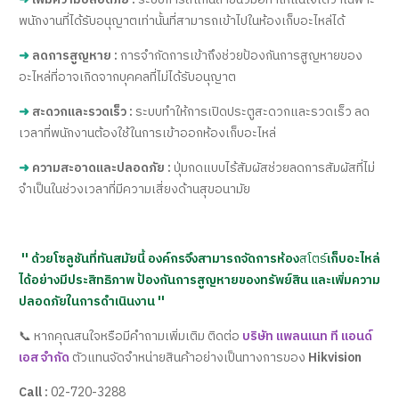
พนักงานที่ได้รับอนุญาตเท่านั้นที่สามารถเข้าไปในห้องเก็บอะไหล่ได้
➜
ลดการสูญหาย :
การจำกัดการเข้าถึงช่วยป้องกันการสูญหายของ
อะไหล่ที่อาจเกิดจากบุคคลที่ไม่ได้รับอนุญาต
➜
สะดวกและรวดเร็ว :
ระบบทำให้การเปิดประตูสะดวกและรวดเร็ว ลด
เวลาที่พนักงานต้องใช้ในการเข้าออกห้องเก็บอะไหล่
➜
ความสะอาดและปลอดภัย :
ปุ่มกดแบบไร้สัมผัสช่วยลดการสัมผัสที่ไม่
จำเป็นในช่วงเวลาที่มีความเสี่ยงด้านสุขอนามัย
'' ด้วยโซลูชันที่ทันสมัยนี้ องค์กรจึงสามารถจัดการห้อง
สโตร์
เก็บอะไหล่
ได้อย่างมีประสิทธิภาพ ป้องกันการสูญหายของทรัพย์สิน และเพิ่มความ
ปลอดภัยในการดำเนินงาน ''
📞 หากคุณสนใจหรือมีคำถามเพิ่มเติม ติดต่อ
บริษัท แพลนเนท ที แอนด์
เอส จำกัด
ตัวแทนจัดจำหน่ายสินค้าอย่างเป็นทางการของ
Hikvision
Call :
02-720-3288