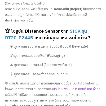
(Continuous Quality Control)
ลดการหยุดเครื่องเพื่อแก้ปัญหา และ
ลดของเสีย (Reject)
ที่เกิดจากการ
บรรจุไม่สมบูรณ์ ส่งผลให้สายการผลิตทำงานได้ต่อเนื่องและ
มี
ประสิทธิภาพมากขึ้น
🏆 โซลูชัน Distance Sensor จาก
SICK รุ่น
DT20-P244B
เหมาะกับอุตสาหกรรมใดบ้าง ?
🥫 อุตสาหกรรมอาหารและเครื่องดื่ม (Food & Beverage)
📦 อุตสาหกรรมบรรจุภัณฑ์ (Packaging)
🚗 อุตสาหกรรมยานยนต์ (Automotive Parts)
🧴 อุตสาหกรรมเครื่องสำอางและเวชภัณฑ์
💬 ด้วยประสบการณ์ด้านการออกแบบและติดตั้งระบบ Automation ใน
โรงงานอุตสาหกรรม ทีมวิศวกรของ
บริษัท แพลนเนท ที แอนด์ เอส จำกัด
พร้อมให้คำปรึกษาและออกแบบ ระบบตรวจสอบที่เหมาะสมกับ
กระบวนการผลิตของลูกค้าแต่ละราย ให้กระบวนการผลิตของคุณ