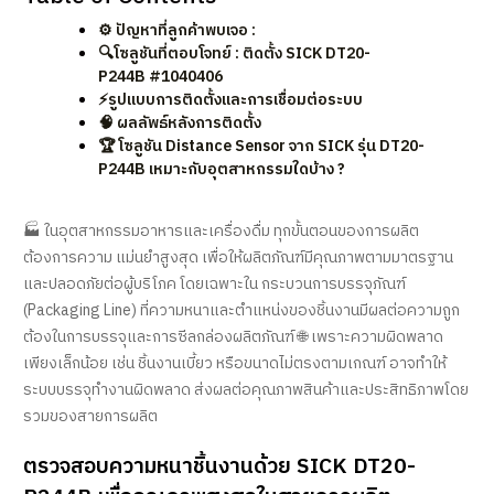
⚙️ ปัญหาที่ลูกค้าพบเจอ :
🔍โซลูชันที่ตอบโจทย์ : ติดตั้ง SICK DT20-
P244B #1040406
⚡รูปแบบการติดตั้งและการเชื่อมต่อระบบ
🧠 ผลลัพธ์หลังการติดตั้ง
🏆 โซลูชัน Distance Sensor จาก SICK รุ่น DT20-
P244B เหมาะกับอุตสาหกรรมใดบ้าง ?
🏭 ในอุตสาหกรรมอาหารและเครื่องดื่ม ทุกขั้นตอนของการผลิต
ต้องการความ แม่นยำสูงสุด เพื่อให้ผลิตภัณฑ์มีคุณภาพตามมาตรฐาน
และปลอดภัยต่อผู้บริโภค โดยเฉพาะใน กระบวนการบรรจุภัณฑ์
(Packaging Line) ที่ความหนาและตำแหน่งของชิ้นงานมีผลต่อความถูก
ต้องในการบรรจุและการซีลกล่องผลิตภัณฑ์ 🌐 เพราะความผิดพลาด
เพียงเล็กน้อย เช่น ชิ้นงานเบี้ยว หรือขนาดไม่ตรงตามเกณฑ์ อาจทำให้
ระบบบรรจุทำงานผิดพลาด ส่งผลต่อคุณภาพสินค้าและประสิทธิภาพโดย
รวมของสายการผลิต
ตรวจสอบความหนาชิ้นงานด้วย SICK DT20-