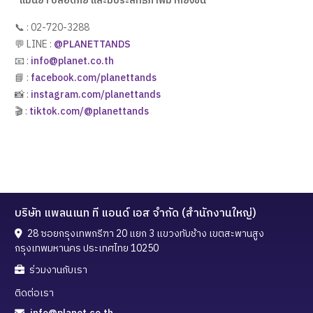
“แม่นยำ ปลอดภัย และมีประสิทธิภาพมากยิ่งขึ้น”
📞 : 02-720-3288
💬 LINE :
@PLANETTANDS
📧 :
info@planet.co.th
📘 :
facebook.com/planettands
📸 :
instagram.com/planettands
🎬 :
tiktok.com/@planettands
บริษัท แพลนเนท ที แอนด์ เอส จำกัด (สำนักงานใหญ่)
28 ซอยกรุงเทพกรีฑา 20 แยก 3 แขวงทับช้าง เขตสะพานสูง
กรุงเทพมหานคร ประเทศไทย 10250
ร่วมงานกับเรา
ติดต่อเรา