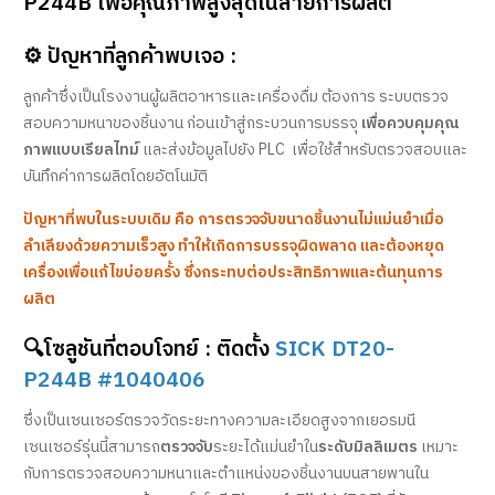
P244B เพื่อคุณภาพสูงสุดในสายการผลิต
⚙️ ปัญหาที่ลูกค้าพบเจอ :
ลูกค้าซึ่งเป็นโรงงานผู้ผลิตอาหารและเครื่องดื่ม ต้องการ ระบบตรวจ
สอบความหนาของชิ้นงาน ก่อนเข้าสู่กระบวนการบรรจุ
เพื่อควบคุมคุณ
ภาพแบบเรียลไทม์
และส่งข้อมูลไปยัง PLC เพื่อใช้สำหรับตรวจสอบและ
บันทึกค่าการผลิตโดยอัตโนมัติ
ปัญหาที่พบในระบบเดิม คือ การตรวจจับขนาดชิ้นงานไม่แม่นยำเมื่อ
ลำเลียงด้วยความเร็วสูง ทำให้เกิดการบรรจุผิดพลาด และต้องหยุด
เครื่องเพื่อแก้ไขบ่อยครั้ง ซึ่งกระทบต่อประสิทธิภาพและต้นทุนการ
ผลิต
🔍โซลูชันที่ตอบโจทย์ : ติดตั้ง
SICK DT20-
P244B #1040406
ซึ่งเป็นเซนเซอร์ตรวจวัดระยะทางความละเอียดสูงจากเยอรมนี
เซนเซอร์รุ่นนี้สามารถ
ตรวจจับ
ระยะได้แม่นยำใน
ระดับมิลลิเมตร
เหมาะ
กับการตรวจสอบความหนาและตำแหน่งของชิ้นงานบนสายพานใน