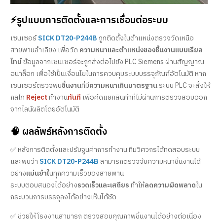
⚡รูปแบบการติดตั้งและการเชื่อมต่อระบบ
เซนเซอร์
SICK DT20-P244B
ถูกติดตั้งในตำแหน่งตรวจวัดเหนือ
สายพานลำเลียง เพื่อวัด
ความหนาและตำแหน่งของชิ้นงานแบบเรียล
ไทม์
ข้อมูลจากเซนเซอร์จะถูกส่งต่อไปยัง PLC Siemens ผ่านสัญญาณ
อนาล็อก เพื่อใช้เป็นเงื่อนไขในการควบคุมระบบบรรจุภัณฑ์อัตโนมัติ หาก
เซนเซอร์ตรวจพบ
ชิ้นงาน
ที่มี
ความหนาเกินมาตรฐาน
ระบบ PLC จะสั่งให้
กลไก
Reject
ทำงาน
ทันที
เพื่อคัดแยกสินค้าที่ไม่ผ่านการตรวจสอบออก
จากไลน์ผลิตโดยอัตโนมัติ
🧠 ผลลัพธ์หลังการติดตั้ง
✅ หลังการติดตั้งและปรับจูนค่าการทำงาน ทีมวิศวกรได้ทดสอบระบบ
และพบว่า
SICK DT20-P244B
สามารถตรวจจับความหนาชิ้นงานได้
อย่าง
แม่นยำใ
นทุกความเร็วของสายพาน
ระบบตอบสนองได้อย่าง
รวดเร็วและเสถียร
ทำให้
ลดความผิดพลาด
ใน
กระบวนการบรรจุลงได้อย่างเห็นได้ชัด
✅ ช่วยให้โรงงานสามารถ ตรวจสอบคุณภาพชิ้นงานได้อย่างต่อเนื่อง