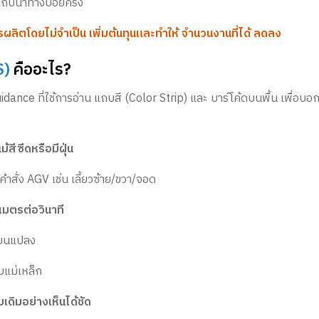
แถบนำทางบ่อยครั้ง
ผลิตโดยไม่จำเป็น เพิ่มต้นทุนและทำให้ จำนวนงานที่ได้ ลดลง
S)
คืออะไร?
ance ที่ใช้การอ่าน แถบสี (Color Strip) และ บาร์โค้ดบนพื้น เพื่อบ
ม้สีซีดหรือมีฝุ่น
สั่ง AGV เช่น เลี้ยวซ้าย/ขวา/จอด
มตรต่อวินาที
่ยนแปลง
บแม่เหล็ก
บเดิมอย่างเห็นได้ชัด