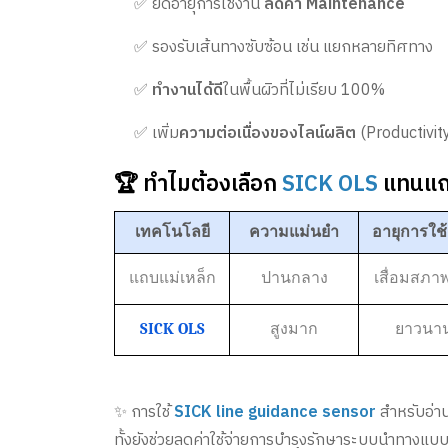
✅ ยืดอายุการใช้งาน
ลดค่า Maintenance
✅ รองรับเส้นทางซับซ้อน เช่น แยกหลายทิศทาง
✅
ทำงานได้ดี
ในพื้นผิวที่ไม่เรียบ 100%
✅ เพิ่ม
ความต่อเนื่องของไลน์ผลิต
(Productivit
🏆 ทำไมต้องเลือก
SICK OLS
แทนแถบ
เทคโนโลยี
ความแม่นยำ
อายุการใช
แถบแม่เหล็ก
ปานกลาง
เสื่อมสภาพ
SICK OLS
สูงมาก
ยาวนา
✨ การใช้
SICK
line guidance sensor
สำหรับอ่า
ทั้งยังช่วยลดค่าใช้จ่ายการบำรุงรักษาระบบนำทางแบ