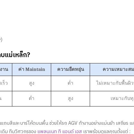
y)
แม่เหล็ก?
้งาน
ค่า Maintain
ความยืดหยุ่น
ความเหมาะสม
เร็ว
สูง
ต่ำ
ไม่เหมาะกับพื้นผิว
น
ต่ำ
สูง
เหมาะกับทุก
นแถบสีและบาร์โค้ดบนพื้น ช่วยให้รถ AGV ทำงานอย่างแม่นยำ เสถียร แ
บเดิม ทีมวิศวกรของ
แพลนเนท ที แอนด์ เอส
เราพร้อมดูแลคุณตั้งแต่ :