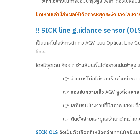
❌
ค่าใช้จ่าย
ในการซ่อมบำรุง
สูง
เพราะต้องเปลี่ยน
ปัญหาเหล่านี้ส่งผลให้เกิดการหยุดชะงักของไลน์การ
‼️ SICK line guidance sensor
(OL
เป็นเทคโนโลยีการนำทาง AGV แบบ Optical Line Guid
time
โดยมีจุดเด่น คือ 👉
อ่าน
สีบนพื้นได้อย่าง
แม่นยำ
สูง
แ
👉 อ่านบาร์โค้ดได้
รวดเร็ว
ช่วยกำหนดคำ
👉
รองรับความเร็ว
AGV สูงถึง
หลายเ
👉
เสถียร
ในโรงงานที่มีสภาพแสงเปลี
👉
ติดตั้งง่าย
และดูแลรักษาต่ำกว่าแถ
SICK OLS
จึงเป็นตัวเลือกที่เหนือกว่าเทคโนโลยีแบ