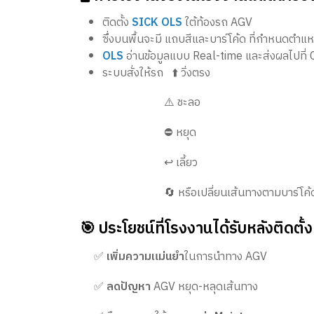
ติดตั้ง
SICK OLS
ใต้ท้องรถ AGV
ซึ่งบนพื้นจะมี แถบสีและบาร์โค้ด ที่กำหนดตำแห
OLS
อ่านข้อมูลแบบ Real-time และส่งผลไปที่
ระบบสั่งให้รถ ⬆️ วิ่งตรง
⚠️ ชะลอ
⛔ หยุด
↩️ เลี้ยว
🔄 หรือเปลี่ยนเส้นทางตามบาร์โค้ดที่
🎯 ประโยชน์ที่โรงงานได้รับหลังติดตั้ง
✅
เพิ่มความแม่นยำ
ในการนำทาง AGV
✅
ลดปัญหา
AGV หยุด-หลุดเส้นทาง