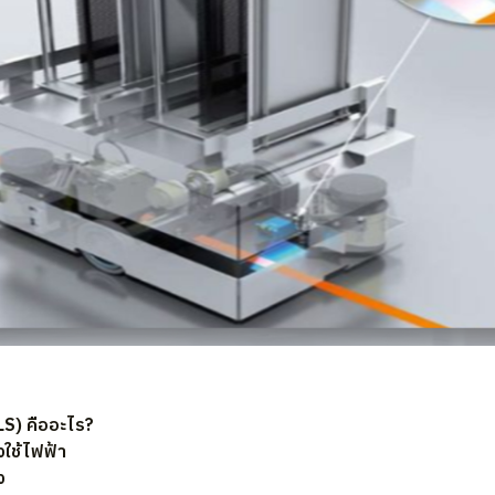
LS) คืออะไร?
งใช้ไฟฟ้า
ง