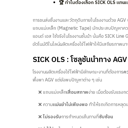
🏆 ทำไมต้องเลือก SICK OLS แทนแ
การขนส่งชิ้นงานและวัตถุดิบภายในโรงงานด้วย AGV
แถบแม่เหล็ก (Magnetic Tape) มักประสบปัญหาความ
แอนด์ เอส ใช้จริงในโรงงานชั้นนำ นั่นคือ SICK Line 
อัตโนมัติในไลน์ผลิตเครื่องใช้ไฟฟ้าให้มีเสถียรภาพม
SICK OLS : โซลูชันนำทาง AGV
โรงงานผลิตเครื่องใช้ไฟฟ้ามีลักษณะงานที่ต้องการ
คว
พึ่งพา AGV แต่ยังพบปัญหาต่าง ๆ เช่น
❌ แถบแม่เหล็ก
เสื่อมสภาพ
ง่าย เมื่อต้องรับแรง
❌ ความ
แม่นยำไม่เพียงพอ
ทำให้รถเกิดการหลุดเ
❌
ไม่รองรับ
การกำหนดเส้นทางที่
ซับซ้อน