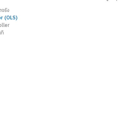
ตจริง
r (OLS)
oller
ที