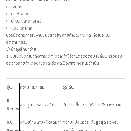
ออกแบบเพื่อป้องกันความเสียหายจาก:
• เศษโลหะ
• สะเก็ดเชื่อม
• น้ำมัน และสารเคมี
• แรงกระแทก
ช่วยยืดอายุการใช้งานของสายไฟ สายสัญญาณ และท่อในระบบ
อุตสาหกรรม
3) บำรุงรักษาง่าย
ระบบเปิดปิดที่เข้าถึงสายได้สะดวก ทำให้งานตรวจสอบ เปลี่ยน หรือปรับ
จัดวางสายทำได้อย่างรวดเร็ว ลด Downtime ที่ไม่จำเป็น
รุ่น
ความเหมาะสม
จุดเด่น
S
งานอุตสาหกรรมทั่วไป
คุ้มค่า แข็งแรง ใช้งานได้หลากหลาย
Series
SX
งานหนักพิเศษ / โหลดมาก
ความแข็งแรงระดับสูงสุด รองรับ
Series
/ ระยะชักยาว
การใช้งานหนักต่อเนื่อง