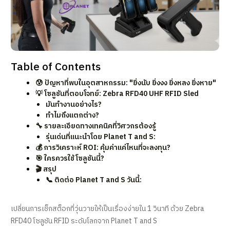
Table of Contents
😰 ปัญหาที่พบในอุตสาหกรรม: "ยิ่งนับ ยิ่งงง ยิ่งหลง ยิ่งหาย"
💡 โซลูชันที่ตอบโจทย์: Zebra RFD40 UHF RFID Sled
มันทำงานอย่างไร?
ทำไมถึงแตกต่าง?
🔧 รายละเอียดทางเทคนิคที่วิศวกรต้องรู้
รุ่นเด่นที่แนะนำโดย Planet T and S:
💰 การวิเคราะห์ ROI: คุ้มค่าแค่ไหนที่จะลงทุน?
🎯 ใครควรใช้โซลูชันนี้?
🎬 สรุป
📞 ติดต่อ Planet T and S วันนี้:
เปลี่ยนการเช็กสต็อกที่วุ่นวายให้เป็นเรื่องง่ายใน 1 วินาที ด้วย Zebra
RFD40 โซลูชัน RFID ระดับโลกจาก Planet T and S