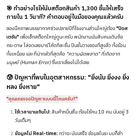
🎯 ทำอย่างไรให้นับสต็อกสินค้า 1,300 ชิ้นให้เสร็จ
ภายใน 1 วินาที? คำตอบอยู่ในมือของคุณแล้วครับ
ลองนึกภาพบรรยากาศช่วงปลายปีที่โรงงานส่วนใหญ่ต้อง
"ปิดส
เตชัน"
เพื่อเช็กสต็อกใหญ่ดูนะครับ พนักงานนับสิบคนเดินถือ
กระดาษ ไล่จดเลขบาร์โค้ดทีละชิ้น ปีนชั้นวางของที่สูงลิ่ว ทั้งร้อน
ทั้งเหนื่อย และที่น่ากลัวที่สุดคือ
"ความผิดพลาด" ที่เกิดจาก
มนุษย์ (Human Error)
ซึ่งเราเลี่ยงไม่ได้เลย
😰 ปัญหาที่พบในอุตสาหกรรม: "ยิ่งนับ ยิ่งงง ยิ่ง
หลง ยิ่งหาย"
"คุณเคยเจอปัญหาแบบนี้ไหมครับ?"
ใช้เวลานานเกินไป:
สินค้าหมื่นชิ้น ต้องใช้คน 10 คน นับอยู่ 3
วันเต็มๆ
ข้อมูลไม่ Real-time:
กว่าจะนับเสร็จ ข้อมูลในระบบก็ล้า