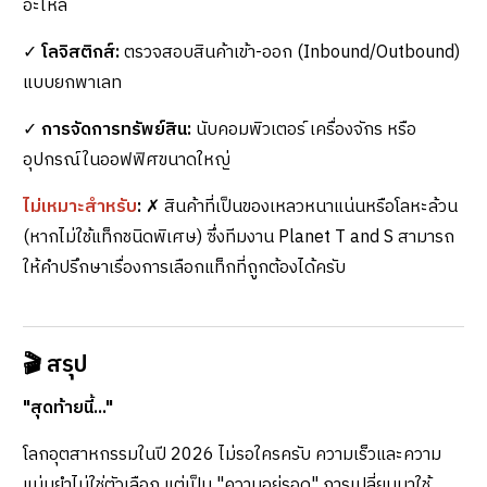
อะไหล่
✓
โลจิสติกส์:
ตรวจสอบสินค้าเข้า-ออก (Inbound/Outbound)
แบบยกพาเลท
✓
การจัดการทรัพย์สิน:
นับคอมพิวเตอร์ เครื่องจักร หรือ
อุปกรณ์ในออฟฟิศขนาดใหญ่
ไม่เหมาะสำหรับ
:
✗ สินค้าที่เป็นของเหลวหนาแน่นหรือโลหะล้วน
(หากไม่ใช้แท็กชนิดพิเศษ) ซึ่งทีมงาน Planet T and S สามารถ
ให้คำปรึกษาเรื่องการเลือกแท็กที่ถูกต้องได้ครับ
🎬
สรุป
"สุดท้ายนี้..."
โลกอุตสาหกรรมในปี 2026 ไม่รอใครครับ ความเร็วและความ
แม่นยำไม่ใช่ตัวเลือก แต่เป็น "ความอยู่รอด" การเปลี่ยนมาใช้