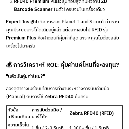
RFD40 Premium Plus:
รุ่นท็อปสุดที่มีหัวอ่าน
2D
Barcode Scanner
ในตัว! ครบจบในเครื่องเดียว
Expert Insight:
วิศวกรของ Planet T and S แนะนำว่า หาก
คุณมีระบบบาร์โค้ดเดิมอยู่แล้ว แต่อยากขยับไป RFID รุ่น
Premium Plus
คือคำตอบที่คุ้มค่าที่สุด เพราะคุณไม่ต้องสลับ
เครื่องไปมาครับ
💰
การวิเคราะห์ ROI: คุ้มค่าแค่ไหนที่จะลงทุน?
"แล้วมันคุ้มค่าไหม?"
ลองดูตารางเปรียบเทียบการทำงานระหว่างการนับด้วยมือ
(Manual) กับการใช้
Zebra RFD40
กันครับ:
หัวข้อ
การนับด้วยมือ /
Zebra RFD40 (RFID)
เปรียบเทียบ
บาร์โค้ด
ความเร็วใน
1 ชิ้น / 2-3 วินาที
1,300+ ชิ้น / 1 วินาที