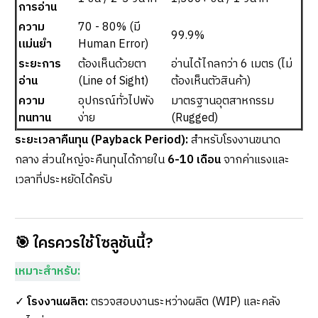
การอ่าน
ความ
70 - 80% (มี
99.9%
แม่นยำ
Human Error)
ระยะการ
ต้องเห็นด้วยตา
อ่านได้ไกลกว่า 6 เมตร (ไม่
อ่าน
(Line of Sight)
ต้องเห็นตัวสินค้า)
ความ
อุปกรณ์ทั่วไปพัง
มาตรฐานอุตสาหกรรม
ทนทาน
ง่าย
(Rugged)
ระยะเวลาคืนทุน (Payback Period):
สำหรับโรงงานขนาด
กลาง ส่วนใหญ่จะคืนทุนได้ภายใน
6-10 เดือน
จากค่าแรงและ
เวลาที่ประหยัดได้ครับ
🎯
ใครควรใช้โซลูชันนี้?
เหมาะสำหรับ:
✓
โรงงานผลิต:
ตรวจสอบงานระหว่างผลิต (WIP) และคลัง