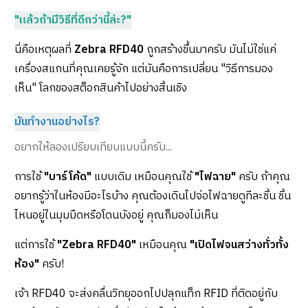
"แล้วถ้ามีวิธีที่ดีกว่านี้ล่ะ?"
นี่คือเหตุผลที่
Zebra RFD40
ถูกสร้างขึ้นมาครับ มันไม่ใช่แค่
เครื่องสแกนที่คุณเคยรู้จัก แต่มันคือการเปลี่ยน "วิธีการมอง
เห็น" โลกของสต็อกสินค้าไปอย่างสิ้นเชิง
มันทำงานอย่างไร?
อยากให้ลองเปรียบเทียบแบบนี้ครับ...
การใช้
"บาร์โค้ด"
แบบเดิม เหมือนคุณใช้
"ไฟฉาย"
ครับ ถ้าคุณ
อยากรู้ว่าในห้องมีอะไรบ้าง คุณต้องเดินไปจ่อไฟฉายดูทีละชิ้น ชิ้น
ไหนอยู่ในมุมมืดหรือโดนบังอยู่ คุณก็มองไม่เห็น
แต่การใช้
"Zebra RFD40"
เหมือนคุณ
"เปิดไฟจนสว่างทั่วทั้ง
ห้อง"
ครับ!
เจ้า RFD40 จะส่งคลื่นวิทยุออกไปปลุกแท็ก RFID ที่ติดอยู่กับ