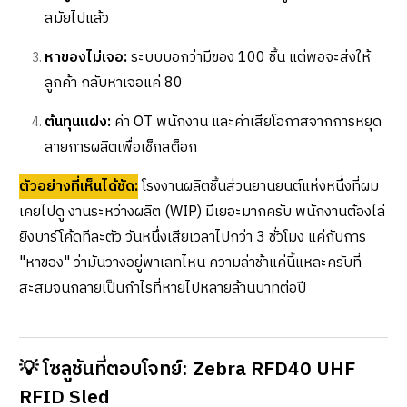
สมัยไปแล้ว
หาของไม่เจอ:
ระบบบอกว่ามีของ 100 ชิ้น แต่พอจะส่งให้
ลูกค้า กลับหาเจอแค่ 80
ต้นทุนแฝง:
ค่า OT พนักงาน และค่าเสียโอกาสจากการหยุด
สายการผลิตเพื่อเช็กสต็อก
ตัวอย่างที่เห็นได้ชัด:
โรงงานผลิตชิ้นส่วนยานยนต์แห่งหนึ่งที่ผม
เคยไปดู งานระหว่างผลิต (WIP) มีเยอะมากครับ พนักงานต้องไล่
ยิงบาร์โค้ดทีละตัว วันหนึ่งเสียเวลาไปกว่า 3 ชั่วโมง แค่กับการ
"หาของ" ว่ามันวางอยู่พาเลทไหน ความล่าช้าแค่นี้แหละครับที่
สะสมจนกลายเป็นกำไรที่หายไปหลายล้านบาทต่อปี
💡 โซลูชันที่ตอบโจทย์: Zebra RFD40 UHF
RFID Sled