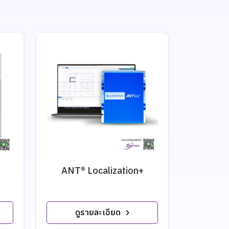
ANT® Localization+
A
ดูรายละเอียด
ดู