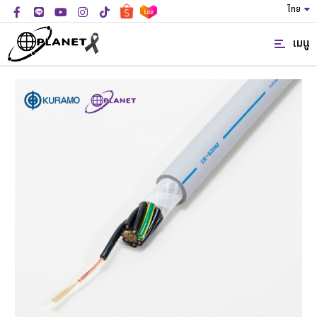
ไทย
เมนู