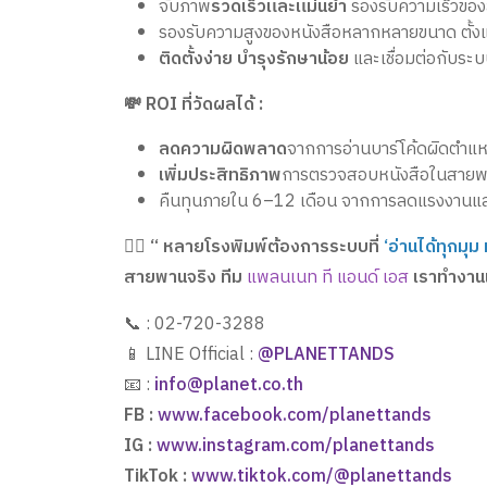
จับภาพ
รวดเร็วและแม่นยำ
รองรับความเร็วขอ
รองรับความสูงของหนังสือหลากหลายขนาด ตั้งแ
ติดตั้งง่าย บำรุงรักษาน้อย
และเชื่อมต่อกับระบ
💸 ROI ที่วัดผลได้ :
ลดความผิดพลาด
จากการอ่านบาร์โค้ดผิดตำแห
เพิ่มประสิทธิภาพ
การตรวจสอบหนังสือในสายพ
คืนทุนภายใน 6–12 เดือน จากการลดแรงงานแ
👷‍♂️
“ หลายโรงพิมพ์ต้องการระบบที่
‘อ่านได้ทุกมุม
สายพานจริง ทีม
แพลนเนท ที แอนด์ เอส
เราทำงานเ
📞 : 02-720-3288
📱 LINE Official :
@PLANETTANDS
📧 :
info@planet.co.th
FB :
www.facebook.com/planettands
IG :
www.instagram.com/planettands
TikTok :
www.tiktok.com/@planettands