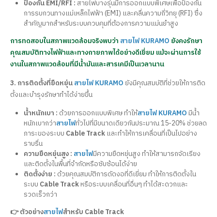
ป้องกัน EMI/RFI :
สายไฟบางรุ่นมีการออกแบบพิเศษเพื่อป้องกัน
การรบกวนทางแม่เหล็กไฟฟ้า (EMI) และคลื่นความถี่วิทยุ (RFI) ซึ่ง
สำคัญมากสำหรับระบบควบคุมที่ต้องการความแม่นยำสูง
การทดสอบในสภาพแวดล้อมจริงพบว่า
สายไฟ KURAMO
ยังคงรักษา
คุณสมบัติทางไฟฟ้าและทางกายภาพได้อย่างดีเยี่ยม แม้จะผ่านการใช้
งานในสภาพแวดล้อมที่มีน้ำมันและสารเคมีเป็นเวลานาน
3. การติดตั้งที่ยืดหยุ่น
สายไฟ KURAMO
ยังมีคุณสมบัติที่ช่วยให้การติด
ตั้งและบำรุงรักษาทำได้ง่ายขึ้น
น้ำหนักเบา :
ด้วยการออกแบบพิเศษ ทำให้
สายไฟ KURAMO
มีน้ำ
หนักเบากว่า
สายไฟ
ทั่วไปที่มีขนาดเดียวกันประมาณ 15-20% ช่วยลด
ภาระของระบบ
Cable Track
และทำให้การเคลื่อนที่เป็นไปอย่าง
ราบรื่น
ความยืดหยุ่นสูง :
สายไฟ
มีความยืดหยุ่นสูง ทำให้สามารถจัดเรียง
และติดตั้งในพื้นที่จำกัดหรือซับซ้อนได้ง่าย
ติดตั้งง่าย :
ด้วยคุณสมบัติการดัดงอที่ดีเยี่ยม ทำให้การติดตั้งใน
ระบบ
Cable Track
หรือระบบเคลื่อนที่อื่นๆ ทำได้สะดวกและ
รวดเร็วกว่า
👉 ตัวอย่าง
สายไฟ
สำหรับ Cable Track