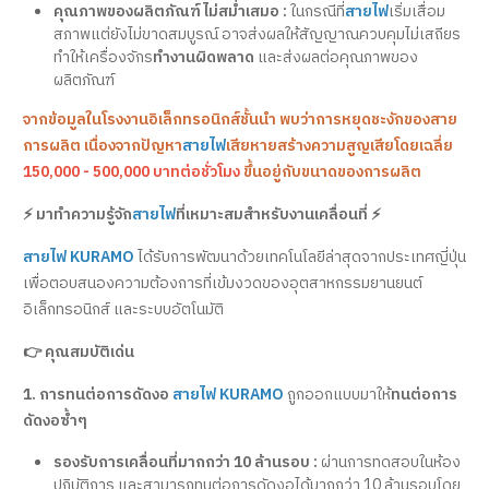
คุณภาพของผลิตภัณฑ์ไม่สม่ำเสมอ :
ในกรณีที่
สายไฟ
เริ่มเสื่อม
สภาพแต่ยังไม่ขาดสมบูรณ์ อาจส่งผลให้สัญญาณควบคุมไม่เสถียร
ทำให้เครื่องจักร
ทำงานผิดพลาด
และส่งผลต่อคุณภาพของ
ผลิตภัณฑ์
จากข้อมูลในโรงงานอิเล็กทรอนิกส์ชั้นนำ พบว่าการหยุดชะงักของสาย
การผลิต เนื่องจากปัญหา
สายไฟ
เสียหายสร้างความสูญเสียโดยเฉลี่ย
150,000 - 500,000 บาทต่อชั่วโมง
ขึ้นอยู่กับขนาดของการผลิต
⚡ มาทำความรู้จัก
สายไฟ
ที่เหมาะสมสำหรับงานเคลื่อนที่ ⚡
สายไฟ KURAMO
ได้รับการพัฒนาด้วยเทคโนโลยีล่าสุดจากประเทศญี่ปุ่น
เพื่อตอบสนองความต้องการที่เข้มงวดของอุตสาหกรรมยานยนต์
อิเล็กทรอนิกส์ และระบบอัตโนมัติ
👉 คุณสมบัติเด่น
1. การทนต่อการดัดงอ
สายไฟ KURAMO
ถูกออกแบบมาให้
ทนต่อการ
ดัดงอซ้ำๆ
รองรับการเคลื่อนที่มากกว่า 10 ล้านรอบ :
ผ่านการทดสอบในห้อง
ปฏิบัติการ และสามารถทนต่อการดัดงอได้มากกว่า 10 ล้านรอบโดย