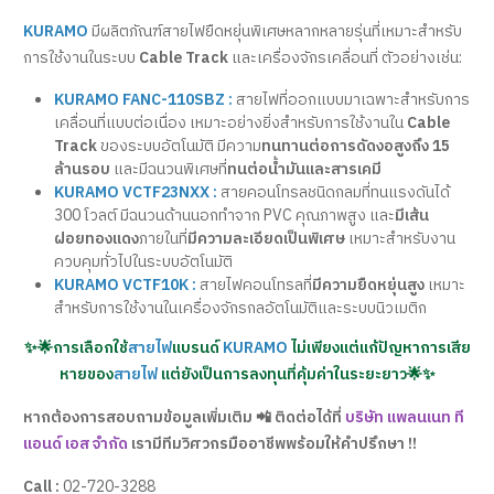
KURAMO
มีผลิตภัณฑ์สายไฟยืดหยุ่นพิเศษหลากหลายรุ่นที่เหมาะสำหรับ
การใช้งานในระบบ
Cable Track
และเครื่องจักรเคลื่อนที่ ตัวอย่างเช่น:
KURAMO FANC-110SBZ :
สายไฟที่ออกแบบมาเฉพาะสำหรับการ
เคลื่อนที่แบบต่อเนื่อง เหมาะอย่างยิ่งสำหรับการใช้งานใน
Cable
Track
ของระบบอัตโนมัติ มีความ
ทนทานต่อการดัดงอสูงถึง 15
ล้านรอบ
และมีฉนวนพิเศษที่
ทนต่อน้ำมันและสารเคมี
KURAMO VCTF23NXX :
สายคอนโทรลชนิดกลมที่ทนแรงดันได้
300 โวลต์ มีฉนวนด้านนอกทำจาก PVC คุณภาพสูง และ
มีเส้น
ฝอยทองแดง
ภายในที่
มีความละเอียดเป็นพิเศษ
เหมาะสำหรับงาน
ควบคุมทั่วไปในระบบอัตโนมัติ
KURAMO VCTF10K :
สายไฟคอนโทรลที่
มีความยืดหยุ่นสูง
เหมาะ
สำหรับการใช้งานในเครื่องจักรกลอัตโนมัติและระบบนิวเมติก
✨🌟การเลือกใช้
สายไฟ
แบรนด์
KURAMO
ไม่เพียงแต่แก้ปัญหาการเสีย
หายของ
สายไฟ
แต่ยังเป็นการลงทุนที่คุ้มค่าในระยะยาว🌟✨
หากต้องการสอบถามข้อมูลเพิ่มเติม 📲 ติดต่อได้ที่
บริษัท แพลนเนท ที
แอนด์ เอส จำกัด
เรามีทีมวิศวกรมืออาชีพพร้อมให้คำปรึกษา !!
Call :
02-720-3288