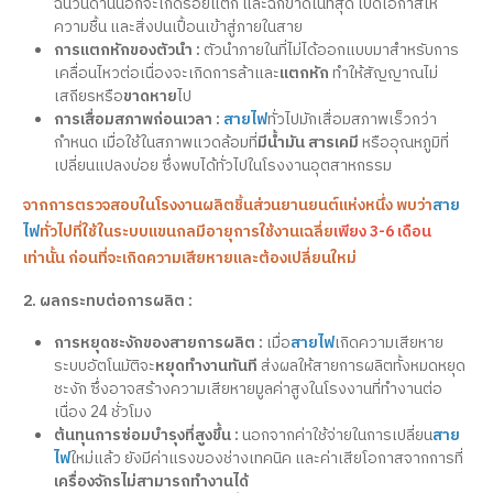
ฉนวนด้านนอกจะเกิดรอยแตก และฉีกขาดในที่สุด เปิดโอกาสให้
ความชื้น และสิ่งปนเปื้อนเข้าสู่ภายในสาย
การแตกหักของตัวนำ :
ตัวนำภายในที่ไม่ได้ออกแบบมาสำหรับการ
เคลื่อนไหวต่อเนื่องจะเกิดการล้าและ
แตกหัก
ทำให้สัญญาณไม่
เสถียรหรือ
ขาดหาย
ไป
การเสื่อมสภาพก่อนเวลา :
สายไฟ
ทั่วไปมักเสื่อมสภาพเร็วกว่า
กำหนด เมื่อใช้ในสภาพแวดล้อมที่
มีน้ำมัน สารเคมี
หรืออุณหภูมิที่
เปลี่ยนแปลงบ่อย ซึ่งพบได้ทั่วไปในโรงงานอุตสาหกรรม
จากการตรวจสอบในโรงงานผลิตชิ้นส่วนยานยนต์แห่งหนึ่ง พบว่า
สาย
ไฟ
ทั่วไปที่ใช้ในระบบแขนกลมีอายุการใช้งานเฉลี่ย
เพียง 3-6 เดือน
เท่านั้น ก่อนที่จะเกิดความเสียหายและต้องเปลี่ยนใหม่
2. ผลกระทบต่อการผลิต :
การหยุดชะงักของสายการผลิต :
เมื่อ
สายไฟ
เกิดความเสียหาย
ระบบอัตโนมัติจะ
หยุดทำงานทันที
ส่งผลให้สายการผลิตทั้งหมดหยุด
ชะงัก ซึ่งอาจสร้างความเสียหายมูลค่าสูงในโรงงานที่ทำงานต่อ
เนื่อง 24 ชั่วโมง
ต้นทุนการซ่อมบำรุงที่สูงขึ้น :
นอกจากค่าใช้จ่ายในการเปลี่ยน
สาย
ไฟ
ใหม่แล้ว ยังมีค่าแรงของช่างเทคนิค และค่าเสียโอกาสจากการที่
เครื่องจักรไม่สามารถทำงานได้