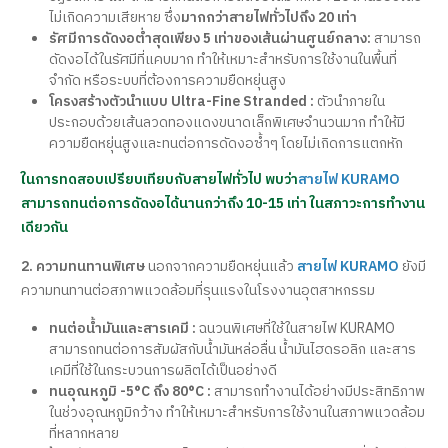
ไม่เกิดความเสียหาย ซึ่ง
มากกว่าสายไฟทั่วไปถึง 20 เท่า
รัศมีการดัดงอต่ำสุดเพียง 5 เท่าของเส้นผ่านศูนย์กลาง:
สามารถ
ดัดงอได้ในรัศมีที่แคบมาก ทำให้เหมาะสำหรับการใช้งานในพื้นที่
จำกัด หรือระบบที่ต้องการความยืดหยุ่นสูง
โครงสร้างตัวนำแบบ Ultra-Fine Stranded :
ตัวนำภายใน
ประกอบด้วยเส้นลวดทองแดงขนาดเล็กพิเศษจำนวนมาก ทำให้มี
ความยืดหยุ่นสูงและทนต่อการดัดงอซ้ำๆ โดยไม่เกิดการแตกหัก
ในการทดสอบเปรียบเทียบกับสายไฟทั่วไป พบว่า
สายไฟ KURAMO
สามารถทนต่อการดัดงอได้นานกว่าถึง 10-15 เท่า ในสภาวะการทำงาน
เดียวกัน
2. ความทนทานพิเศษ
นอกจากความยืดหยุ่นแล้ว
สายไฟ KURAMO
ยังมี
ความทนทานต่อสภาพแวดล้อมที่รุนแรงในโรงงานอุตสาหกรรม
ทนต่อน้ำมันและสารเคมี :
ฉนวนพิเศษที่ใช้ในสายไฟ KURAMO
สามารถทนต่อการสัมผัสกับน้ำมันหล่อลื่น น้ำมันไฮดรอลิก และสาร
เคมีที่ใช้ในกระบวนการผลิตได้เป็นอย่างดี
ทนอุณหภูมิ -5°C ถึง 80°C :
สามารถทำงานได้อย่างมีประสิทธิภาพ
ในช่วงอุณหภูมิกว้าง ทำให้เหมาะสำหรับการใช้งานในสภาพแวดล้อม
ที่หลากหลาย