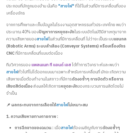
ประกอบที่มักถูกมองข้าม นั่นคือ
"สายไฟ"
ที่ใช้ในส่วนที่มีการเคลื่อนที่ของ
เครื่องจักร
จากการศึกษาและเก็บข้อมูลในโรงงานอุตสาหกรรมทั่วประเทศไทย พบว่า
ประมาณ 40% ของ
ปัญหาการหยุดชะงัก
ในระบบอัตโนมัติมีสาเหตุมาจาก
ความเสียหายของ
สายไฟ
ในส่วนที่มีการเคลื่อนที่ ไม่ว่าจะเป็นระบบ
แขนกล
(Robotic Arms) ระบบลำเลียง (Conveyor Systems) หรือเครื่องจักร
CNC
ที่มีการเคลื่อนที่แบบต่อเนื่อง
ทีมวิศวกรของ
แพลนเนท ที แอนด์ เอส
ได้ทำการวิเคราะห์และพบว่า
สายไฟ
ทั่วไปที่ไม่ได้ออกแบบมาเฉพาะสำหรับการเคลื่อนที่ มักจะเกิดความ
เสียหายเมื่อต้องทำงานในสภาวะที่มีการ
ดัดงอซ้ำๆ การบิดตัว หรือการ
เสียดสีต่อเนื่อง
ส่งผลให้เกิดการ
หยุดชะงัก
ของกระบวนการผลิตโดยไม่
จำเป็น
📌 ผลกระทบจากการเลือกใช้
สายไฟ
ไม่เหมาะสม
1. ความเสียหายทางกายภาพ :
การฉีกขาดของฉนวน :
เมื่อ
สายไฟ
ต้องเผชิญกับการ
ดัดงอซ้ำๆ