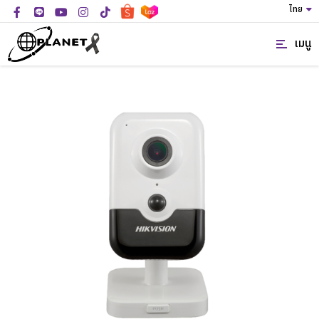
ไทย
เมนู