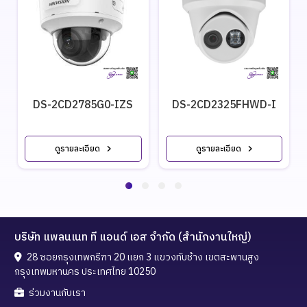
DS-2CD2785G0-IZS
DS-2CD2325FHWD-I
ดูรายละเอียด
ดูรายละเอียด
บริษัท แพลนเนท ที แอนด์ เอส จำกัด (สำนักงานใหญ่)
28 ซอยกรุงเทพกรีฑา 20 แยก 3 แขวงทับช้าง เขตสะพานสูง
กรุงเทพมหานคร ประเทศไทย 10250
ร่วมงานกับเรา