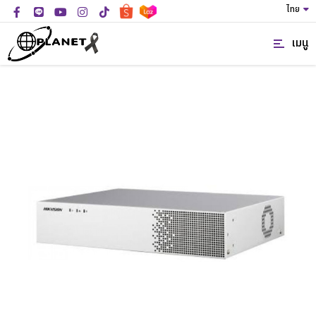
ไทย
เมนู